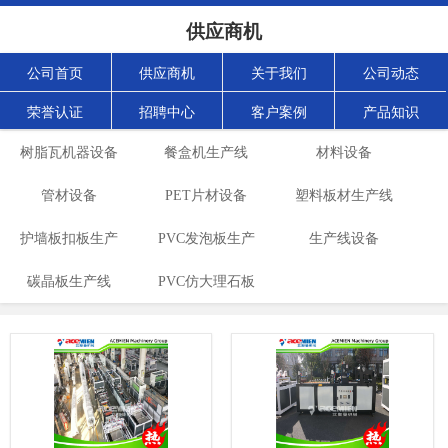
供应商机
公司首页
供应商机
关于我们
公司动态
荣誉认证
招聘中心
客户案例
产品知识
树脂瓦机器设备
餐盒机生产线
材料设备
管材设备
PET片材设备
塑料板材生产线
护墙板扣板生产
PVC发泡板生产
生产线设备
碳晶板生产线
线
PVC仿大理石板
线
生产线