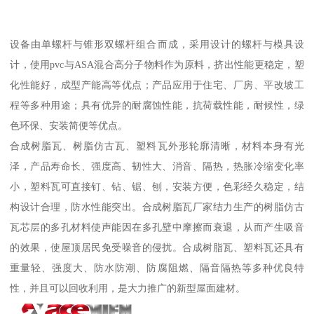
设备由单螺杆与锥形双螺杆组合而成，采用设计的螺杆与模具设
计，使用pvc与ASA混合高分子物料作为原料，挤出性能更稳定，塑
化性能好，成型产能高等优点；产品应用于住宅、厂房、平改坡工
程等多种用途；具有优异的耐腐蚀性能，抗荷载性能，耐候性，绿
色环保、安装简便等优点。
合成树脂瓦、树脂仿古瓦、塑料瓦外形轮廓清晰，材料本身有光
泽，产品寿命长、强度高、韧性大、消音、隔热，热胀冷缩变化率
小，塑料瓦可直接钉、钻、锯、刨，安装方便，色彩经久稳定，结
构设计合理，防水性能突出。合成树脂瓦厂家结力生产的树脂仿古
瓦芯层的多孔材料使声能因在多孔壁中摩擦而衰退，从而产生吸音
的效果，使屋顶居民免受噪音的侵扰。合成树脂瓦、塑料瓦还具有
重量轻、强度大、防水防潮、防腐阻燃、隔音隔热等多种优良特
性，并且可以回收利用，是大力推广的新型屋面建材。