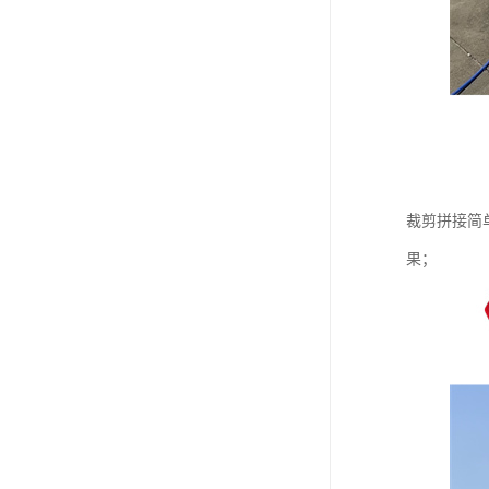
裁剪拼接简
果；