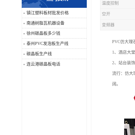
温度控制
PVC仿大理石板生产线
镇江塑料板材批发价格
空开
南通树脂瓦机器设备
变频器
徐州碳晶板多少钱
PVC仿大
泰州PVC发泡板生产线
1、酒店大
碳晶板生产线
2、站台装
连云港碳晶板电话
流行：仿大
阔。