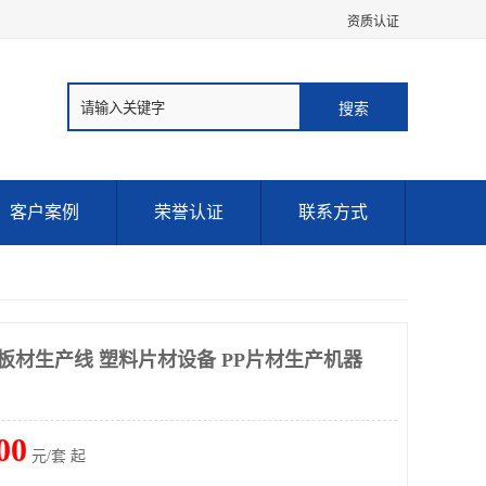
资质认证
客户案例
荣誉认证
联系方式
E板材生产线 塑料片材设备 PP片材生产机器
00
元/套 起