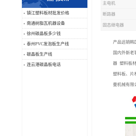
主电机
PVC仿大理石板生产线
镇江塑料板材批发价格
断路器
南通树脂瓦机器设备
固态继电器
徐州碳晶板多少钱
产品远销韩
泰州PVC发泡板生产线
国内外新老
碳晶板生产线
器 塑料板
连云港碳晶板电话
塑料板、片材
曼机械有限公