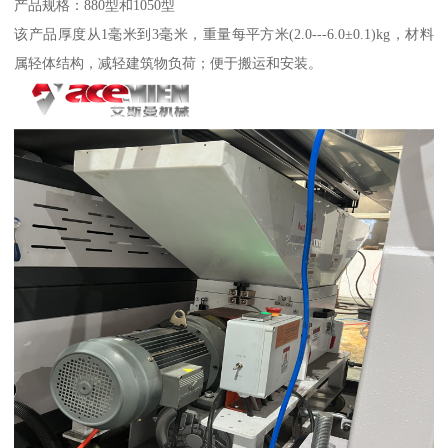
产品规格：880型和1050型
该产品厚度从1毫米到3毫米，重量每平方米(2.0---6.0±0.1)kg，材料
属轻体结构，减轻建筑物负荷；便于搬运和安装。