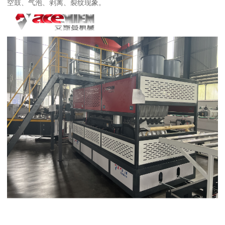
空鼓、气泡、剥离、裂纹现象。