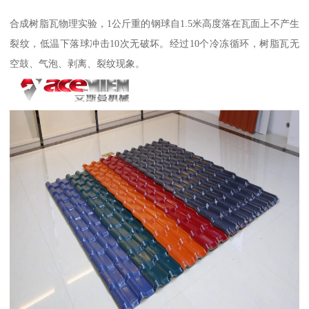
合成树脂瓦物理实验，1公斤重的钢球自1.5米高度落在瓦面上不产生
裂纹，低温下落球冲击10次无破坏。经过10个冷冻循环，树脂瓦无
空鼓、气泡、剥离、裂纹现象。