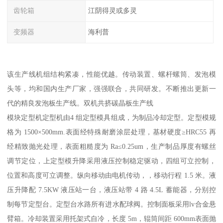
齿轮箱
江阴得灵或多灵
变频器
海利普
该生产线机组结构紧凑，性能优越。传动装置、螺杆螺筒、发泡模
头等，均和国内生产厂家，强强联合，共同研发。不断推出更新一
代的精良发泡板生产线。双机共挤碳晶板生产线
模块定型机定型机由4 组定型模具组成，为制品冷却定型。定型模规
格为 1500×500mm.表面经特殊耐磨涂层处理，基材硬度≥HRC55 再
经精致抛光处理，表面粗糙度为 Ra≤0.25um，生产制品厚度有螺丝
调节定位，上定型模升降采用液压控制稳定驱动，四组可立控制，
位置和高度可立调整。纵向移动由电机传动，，移动行程 1.5 米。液
压升降配 7.5KW 液压站一台，液压站带 4 路 4.5L 蓄能器，分别控
制每节定型台。定型台水路所有进水配球阀。控制面板采用lv合金悬
臂箱。冷却装置采用托架式自冷，长度 5m，辊筒间距 600mm表面抛