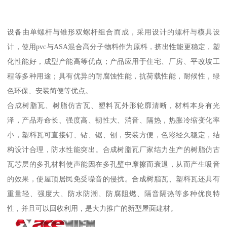
设备由单螺杆与锥形双螺杆组合而成，采用设计的螺杆与模具设
计，使用pvc与ASA混合高分子物料作为原料，挤出性能更稳定，塑
化性能好，成型产能高等优点；产品应用于住宅、厂房、平改坡工
程等多种用途；具有优异的耐腐蚀性能，抗荷载性能，耐候性，绿
色环保、安装简便等优点。
合成树脂瓦、树脂仿古瓦、塑料瓦外形轮廓清晰，材料本身有光
泽，产品寿命长、强度高、韧性大、消音、隔热，热胀冷缩变化率
小，塑料瓦可直接钉、钻、锯、刨，安装方便，色彩经久稳定，结
构设计合理，防水性能突出。合成树脂瓦厂家结力生产的树脂仿古
瓦芯层的多孔材料使声能因在多孔壁中摩擦而衰退，从而产生吸音
的效果，使屋顶居民免受噪音的侵扰。合成树脂瓦、塑料瓦还具有
重量轻、强度大、防水防潮、防腐阻燃、隔音隔热等多种优良特
性，并且可以回收利用，是大力推广的新型屋面建材。