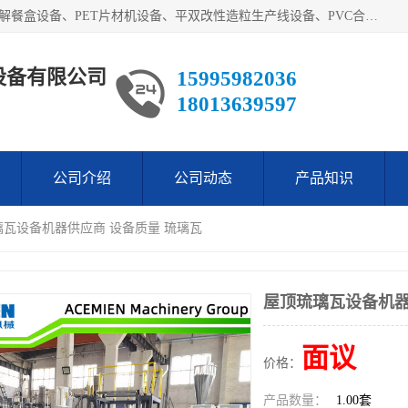
艾斯曼(张家港)技术工程设备有限公司主营业务：一次性可降解餐盒设备、PET片材机设备、平双改性造粒生产线设备、PVC合成树脂瓦设备、PP中空建筑模板设备、PVC管材设备等。成立至今，在国内我们的产品已经销售到全国所有省份，拥有多家客户，在国外产品出口到五十多个国家和地区。
设备有限公司
15995982036
18013639597
公司介绍
公司动态
产品知识
璃瓦设备机器供应商 设备质量 琉璃瓦
屋顶琉璃瓦设备机器
面议
价格：
产品数量：
1.00套