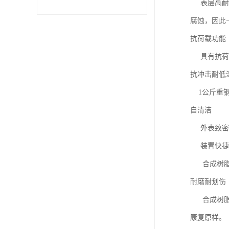
表层高耐候
腐蚀，因此
抗荷载功能
具有抗荷载
抗冲击耐低
1公斤重钢
自清洁
外表致密光
装置快捷合
合成树脂瓦
耐磨耐划伤
合成树脂瓦
康复原样。