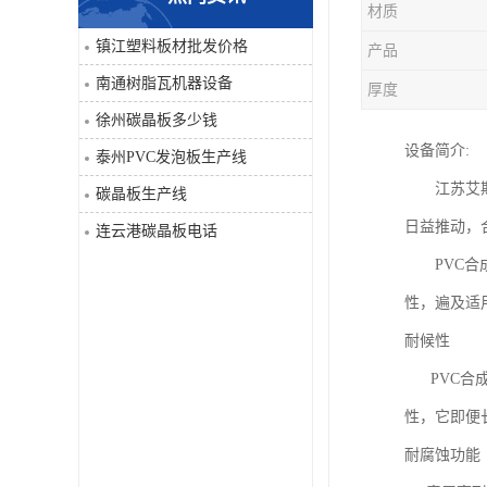
材质
PVC仿大理石板生产线
镇江塑料板材批发价格
产品
南通树脂瓦机器设备
厚度
徐州碳晶板多少钱
设备简介:
泰州PVC发泡板生产线
江苏艾斯曼
碳晶板生产线
日益推动，
连云港碳晶板电话
PVC合成
性，遍及适
耐候性
PVC合成
性，它即便
耐腐蚀功能