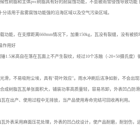
性树脂和主体pvc树脂具有好的耐腐蚀功能，不会被雨雪侵蚀导致功能
十分适用于盐雾腐蚀功能强的沿海区域以及空气污染区域。
功能，在支撑距离660mm情况下，加重150kg，瓦没有裂缝，没有被损
温作用好
锤1.5米高自在落在瓦面上不产生裂纹，经过10个冻融（-20+50摄氏
滑，不易吸附尘埃，具有“荷叶效应”。雨水冲刷后洁净如新，不会出现
成树脂瓦瓦单张面积大，铺装功率高质量轻，容易吊卸，外表凹凸防滑
在出产、使用过程中无排放，当产品使用寿命完结可回收再利用。
外表采用麻面压花处理，外表的凹凸纹设计，使产品耐磨，耐划伤，运