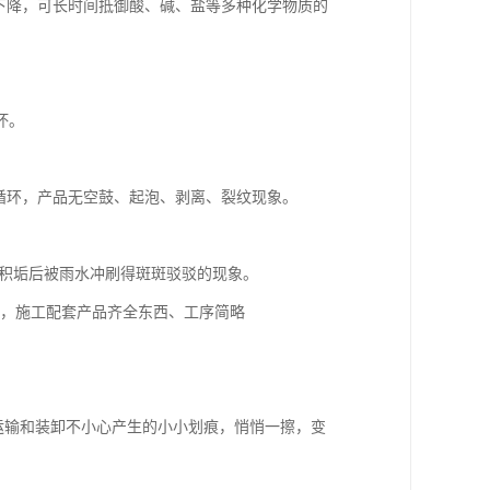
下降，可长时间抵御酸、碱、盐等多种化学物质的
坏。
度）循环，产品无空鼓、起泡、剥离、裂纹现象。
积垢后被雨水冲刷得斑斑驳驳的现象。
，施工配套产品齐全东西、工序简略
输和装卸不小心产生的小小划痕，悄悄一擦，变