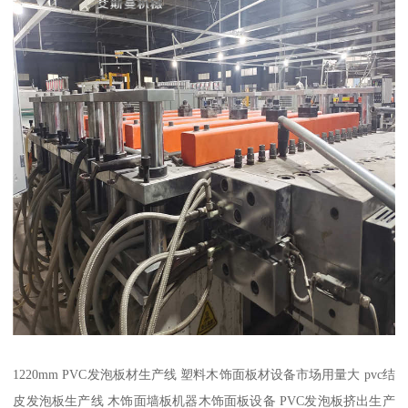
1220mm PVC发泡板材生产线 塑料木饰面板材设备市场用量大 pvc结
皮发泡板生产线 木饰面墙板机器木饰面板设备 PVC发泡板挤出生产