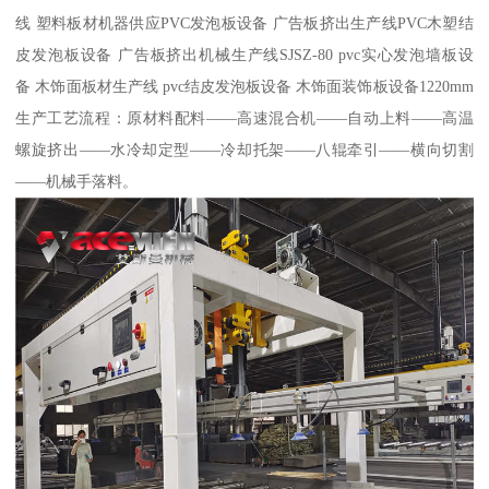
线 塑料板材机器供应PVC发泡板设备 广告板挤出生产线PVC木塑结
皮发泡板设备 广告板挤出机械生产线SJSZ-80 pvc实心发泡墙板设
备 木饰面板材生产线 pvc结皮发泡板设备 木饰面装饰板设备1220mm
生产工艺流程：原材料配料——高速混合机——自动上料——高温
螺旋挤出——水冷却定型——冷却托架——八辊牵引——横向切割
——机械手落料。