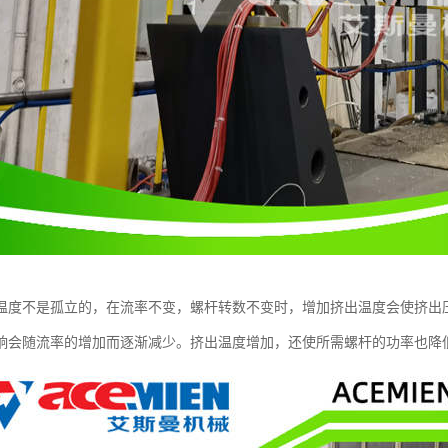
温度不是孤立的，在流率不变，螺杆转数不变时，增加挤出温度会使挤出
响会随流率的增加而逐渐减少。挤出温度增加，还使所需螺杆的功率也降低了。P