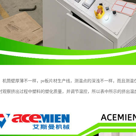
，机筒壁厚薄不一样，pe板片材生产线，测温点的深浅不一样，而且测温
时观察挤出过程中塑料的塑化质量，并调节温控，所以表中所示的挤出温度仅