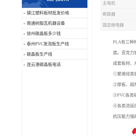
主电机
PVC仿大理石板生产线
镇江塑料板材批发价格
断路器
南通树脂瓦机器设备
固态继电器
徐州碳晶板多少钱
PLA有三
泰州PVC发泡板生产线
度。亚克力板
碳晶板生产线
成套板材、
连云港碳晶板电话
①聚烯烃类
②厚板、超厚
③PVC各
④各类流延
抗压能力强