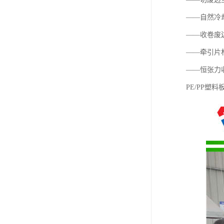
——自然冷
——收卷废
——牵引片
——恒张力
PE/PP塑