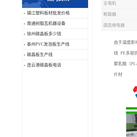
主电机
PVC仿大理石板生产线
镇江塑料板材批发价格
断路器
南通树脂瓦机器设备
固态继电器
徐州碳晶板多少钱
由于温度影
泰州PVC发泡板生产线
线 PE多
碳晶板生产线
聚乳酸（P
连云港碳晶板电话
片材