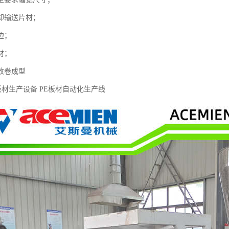
却输送片材；
边；
材；
收卷成型
料板材生产设备 PE板材自动化生产线