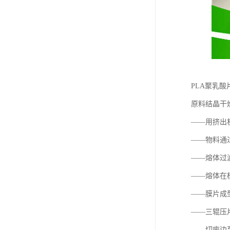
PLA聚乳
原料结晶干
——用挤出
——物料通
——熔体过滤
——熔体在
——膜片成
——三辊压
——切废边