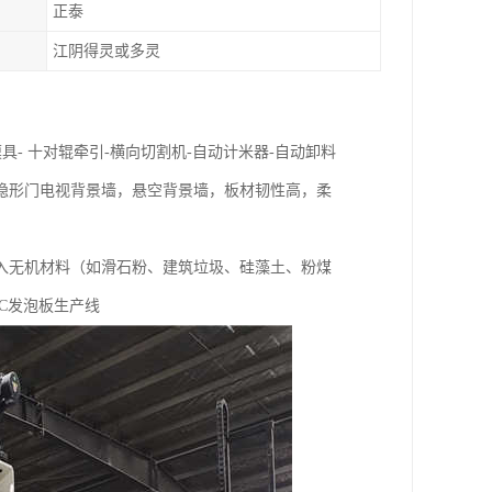
正泰
江阴得灵或多灵
模具- 十对辊牵引-横向切割机-自动计米器-自动卸料
隐形门电视背景墙，悬空背景墙，板材韧性高，柔
入无机材料（如滑石粉、建筑垃圾、硅藻土、粉煤
C发泡板生产线