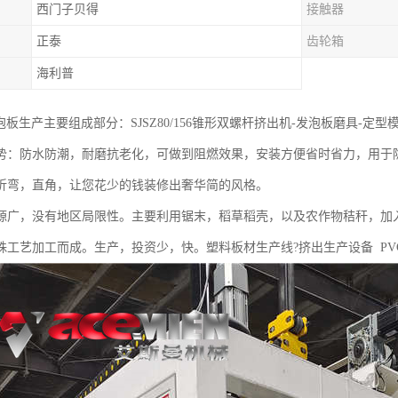
西门子贝得
接触器
正泰
齿轮箱
海利普
泡板生产主要组成部分：SJSZ80/156锥形双螺杆挤出机-发泡板磨具-定型
势：防水防潮，耐磨抗老化，可做到阻燃效果，安装方便省时省力，用于
折弯，直角，让您花少的钱装修出奢华简的风格。
源广，没有地区局限性。主要利用锯末，稻草稻壳，以及农作物秸秆，加
殊工艺加工而成。生产，投资少，快。塑料板材生产线?挤出生产设备 PV