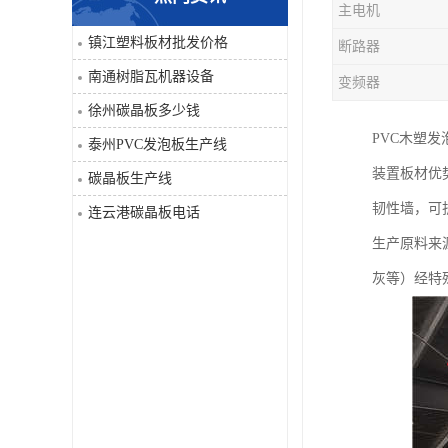
主电机
PVC仿大理石板生产线
镇江塑料板材批发价格
断路器
南通树脂瓦机器设备
变频器
徐州碳晶板多少钱
PVC木塑发
泰州PVC发泡板生产线
装置板材优
碳晶板生产线
韧性墙，可
连云港碳晶板电话
生产原料来
灰等）经特