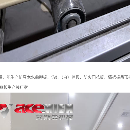
用，能生产仿真木水曲柳板、仿红（白）榉板、防火门芯板、墙裙板吊顶
碳晶板生产线厂家