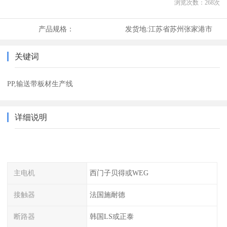
浏览次数：
268
次
产品规格：
发货地:
江苏省苏州张家港市
关键词
PP,输送带板材生产线
详细说明
主电机
西门子贝得或WEG
接触器
法国施耐德
断路器
韩国LS或正泰