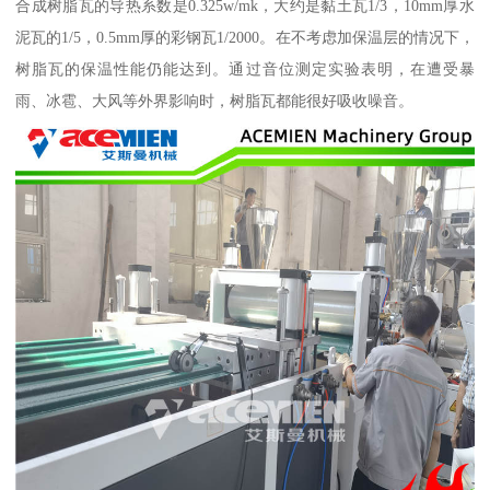
合成树脂瓦的导热系数是0.325w/mk，大约是黏土瓦1/3，10mm厚水
泥瓦的1/5，0.5mm厚的彩钢瓦1/2000。在不考虑加保温层的情况下，
树脂瓦的保温性能仍能达到。通过音位测定实验表明，在遭受暴
雨、冰雹、大风等外界影响时，树脂瓦都能很好吸收噪音。