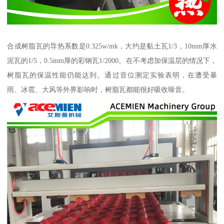
合成树脂瓦的导热系数是0.325w/mk，大约是黏土瓦1/3，10mm厚水
泥瓦的1/5，0.5mm厚的彩钢瓦1/2000。在不考虑加保温层的情况下，
树脂瓦的保温性能仍能达到。通过音位测定实验表明，在遭受暴
雨、冰雹、大风等外界影响时，树脂瓦都能很好吸收噪音。