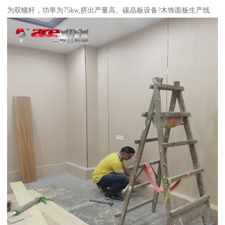
为双螺杆，功率为75kw,挤出产量高。碳晶板设备?木饰面板生产线