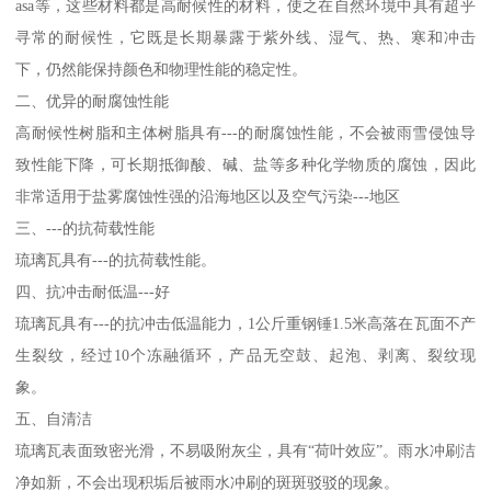
asa等，这些材料都是高耐候性的材料，使之在自然环境中具有超乎
寻常的耐候性，它既是长期暴露于紫外线、湿气、热、寒和冲击
下，仍然能保持颜色和物理性能的稳定性。
二、优异的耐腐蚀性能
高耐候性树脂和主体树脂具有---的耐腐蚀性能，不会被雨雪侵蚀导
致性能下降，可长期抵御酸、碱、盐等多种化学物质的腐蚀，因此
非常适用于盐雾腐蚀性强的沿海地区以及空气污染---地区
三、---的抗荷载性能
琉璃瓦具有---的抗荷载性能。
四、抗冲击耐低温---好
琉璃瓦具有---的抗冲击低温能力，1公斤重钢锤1.5米高落在瓦面不产
生裂纹，经过10个冻融循环，产品无空鼓、起泡、剥离、裂纹现
象。
五、自清洁
琉璃瓦表面致密光滑，不易吸附灰尘，具有“荷叶效应”。雨水冲刷洁
净如新，不会出现积垢后被雨水冲刷的斑斑驳驳的现象。