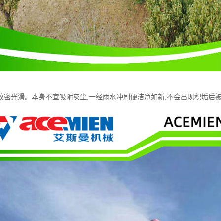
致密光滑。本身不宜吸附灰尘,一经雨水冲刷便洁净如新,不会出现积垢后