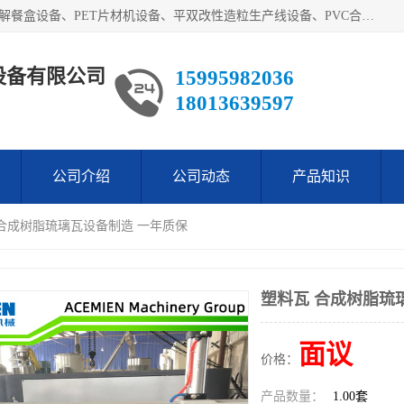
艾斯曼(张家港)技术工程设备有限公司主营业务：一次性可降解餐盒设备、PET片材机设备、平双改性造粒生产线设备、PVC合成树脂瓦设备、PP中空建筑模板设备、PVC管材设备等。成立至今，在国内我们的产品已经销售到全国所有省份，拥有多家客户，在国外产品出口到五十多个国家和地区。
设备有限公司
15995982036
18013639597
公司介绍
公司动态
产品知识
 合成树脂琉璃瓦设备制造 一年质保
塑料瓦 合成树脂琉
面议
价格：
产品数量：
1.00套