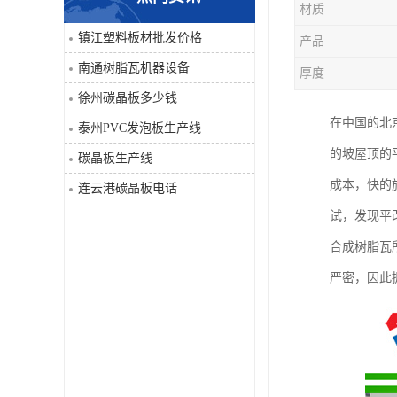
材质
PVC仿大理石板生产线
镇江塑料板材批发价格
产品
南通树脂瓦机器设备
厚度
徐州碳晶板多少钱
在中国的北
泰州PVC发泡板生产线
的坡屋顶的
碳晶板生产线
成本，快的
连云港碳晶板电话
试，发现平
合成树脂瓦
严密，因此