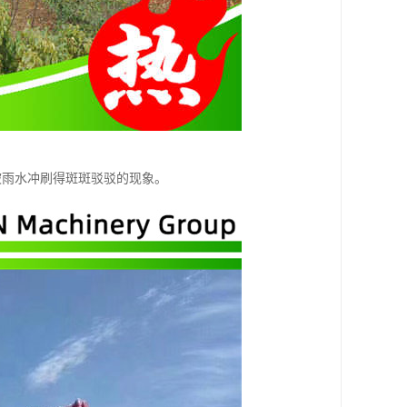
被雨水冲刷得斑斑驳驳的现象。