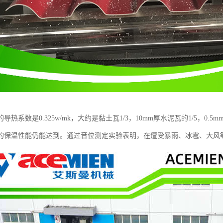
导热系数是0.325w/mk，大约是黏土瓦1/3，10mm厚水泥瓦的1/5，0.
的保温性能仍能达到。通过音位测定实验表明，在遭受暴雨、冰雹、大风