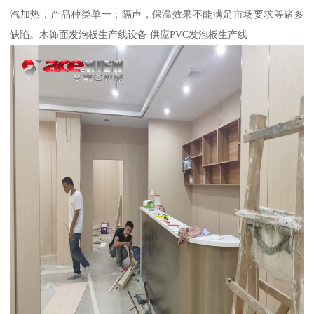
汽加热；产品种类单一；隔声，保温效果不能满足市场要求等诸多
缺陷。木饰面发泡板生产线设备 供应PVC发泡板生产线