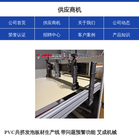
供应商机
公司首页
供应商机
关于我们
公司动态
荣誉认证
招聘中心
客户案例
产品知识
PVC共挤发泡板材生产线 带问题预警功能 艾成机械