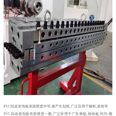
PVC结皮发泡板表面硬度中等,难产生划痕,广泛应用于橱柜,装饰等
PVC自由发泡板表面硬度一般,广泛应用于广告展板,裱画板,丝印,雕