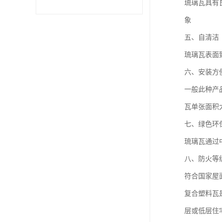
琉璃瓦具有
象
五、自清洁
琉璃瓦表面
六、安装方
一般此种产
瓦单张面积
七、绿色环
琉璃瓦通过
八、防火等
符合国家屋
复合塑料瓦
层或低层住