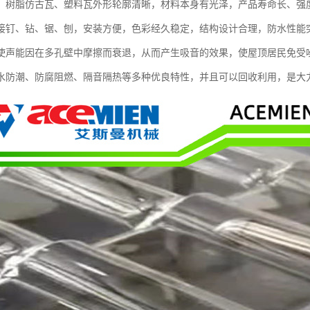
、树脂仿古瓦、塑料瓦外形轮廓清晰，材料本身有光泽，产品寿命长、强
接钉、钻、锯、刨，安装方便，色彩经久稳定，结构设计合理，防水性能
使声能因在多孔壁中摩擦而衰退，从而产生吸音的效果，使屋顶居民免受
水防潮、防腐阻燃、隔音隔热等多种优良特性，并且可以回收利用，是大