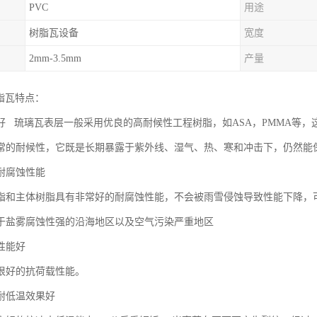
PVC
用途
树脂瓦设备
宽度
2mm-3.5mm
产量
脂瓦特点：
好 琉璃瓦表层一般采用优良的高耐候性工程树脂，如ASA，PMMA等
常的耐候性，它既是长期暴露于紫外线、湿气、热、寒和冲击下，仍然能
耐腐蚀性能
脂和主体树脂具有非常好的耐腐蚀性能，不会被雨雪侵蚀导致性能下降，
于盐雾腐蚀性强的沿海地区以及空气污染严重地区
性能好
很好的抗荷载性能。
耐低温效果好