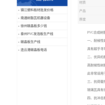
材质
PVC仿大理石板生产线
镇江塑料板材批发价格
产品
南通树脂瓦机器设备
厚度
徐州碳晶板多少钱
PVC合成树
泰州PVC发泡板生产线
一、耐候性
碳晶板生产线
具有超乎寻
连云港碳晶板电话
二、优异的
高耐候性树
此非常适用
三、抗荷载
琉璃瓦具有
四、抗冲击