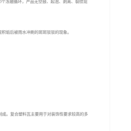
10个冻融循环，产品无空鼓、起泡、剥离、裂纹现
现积垢后被雨水冲刷的斑斑驳驳的现象。
制成。复合塑料瓦主要用于对装饰性要求较高的多