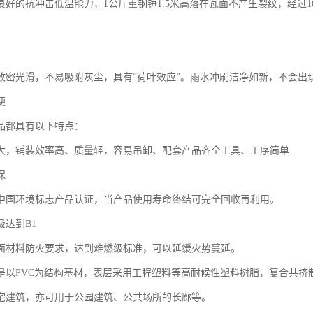
良好的抗冲击低温能力，1公斤重钢锤1.5米高落在瓦面不产生裂纹，经过
致密光滑，不易吸附灰尘，具有“荷叶效应”。雨水冲刷洁净如新，不会出
便
品都具有以下特点：
大，铺装效率高、质量轻，容易吊卸、配套产品齐全工具、工序简单
保
中国环境标志产品认证，当产品使用寿命终结可完全回收再利用。
级达到B1
面材料防火要求，达到难燃级标准，可以延缓火势蔓延。
是以PVC为结构基材，表层采用工程塑料等高耐候性塑料树脂，复合共挤
宅建筑，亦可用于公园建筑、公共场所的长廊等。