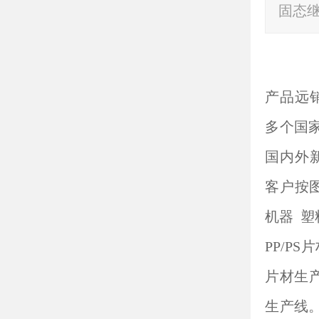
固态
产品远
多个国
国内外
客户按图
机器 
PP/P
片材生
生产线。