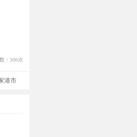
数：
306
次
家港市