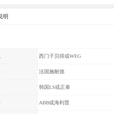
说明
机
西门子贝得或WEG
器
法国施耐德
器
韩国LS或正泰
器
ABB或海利普