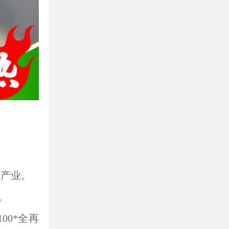
保产业。
。
00*全再