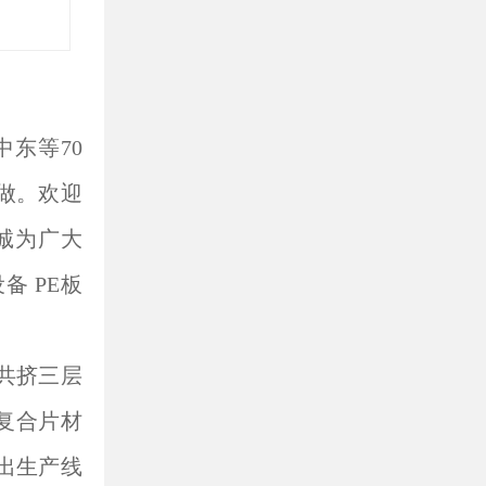
东等70
做。欢迎
诚为广大
备 PE板
机共挤三层
复合片材
挤出生产线