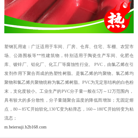
塑钢瓦用途：广泛适用于车间、厂房、仓库、住宅、车棚、农贸市
场、公路围板等**性建筑物，特别适用于陶瓷生产车间、化肥仓
库、镀锌厂、铝化厂、化工厂等腐蚀性行业。 PVC，由氯乙烯在引
发剂作用下聚合而成的热塑性树脂。是氯乙烯的均聚物。氯乙烯均
聚物和氯乙烯共聚物统称为氯乙烯树脂。PVC为无定形结构的白色粉
末，支化度较小。工业生产的PVC分子量一般在5万～12万范围内，
具有较大的多分散性，分子量随聚合温度的降低而增加；无固定熔
点，80～85℃开始软化,130℃变为粘弹态，160～180℃开始转变为粘
流态；
m.beiersuji.b2b168.com