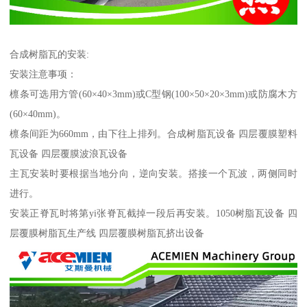
合成树脂瓦的安装:
安装注意事项：
檩条可选用方管(60×40×3mm)或C型钢(100×50×20×3mm)或防腐木方
(60×40mm)。
檩条间距为660mm，由下往上排列。合成树脂瓦设备 四层覆膜塑料
瓦设备 四层覆膜波浪瓦设备
主瓦安装时要根据当地分向，逆向安装。搭接一个瓦波，两侧同时
进行。
安装正脊瓦时将第yi张脊瓦截掉一段后再安装。1050树脂瓦设备 四
层覆膜树脂瓦生产线 四层覆膜树脂瓦挤出设备