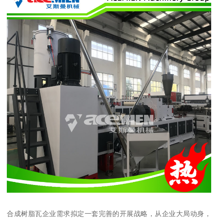
合成树脂瓦企业需求拟定一套完善的开展战略，从企业大局动身，