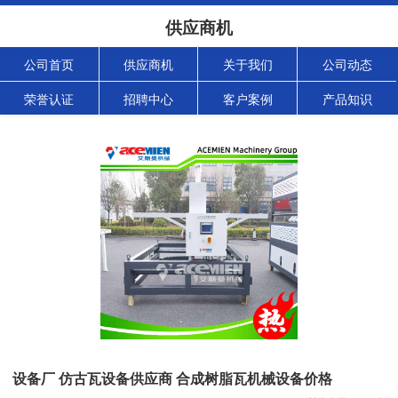
供应商机
公司首页
供应商机
关于我们
公司动态
荣誉认证
招聘中心
客户案例
产品知识
设备厂 仿古瓦设备供应商 合成树脂瓦机械设备价格