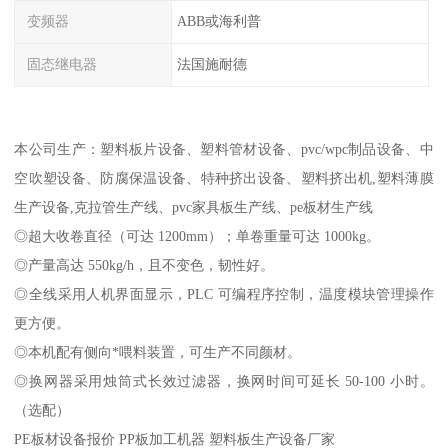
变频器
ABB或海利普
固态继电器
法国施耐德
本公司生产：塑料板片设备、塑料管材设备、pvc/wpc制品设备、中
空吹塑设备、防腐保温设备、特种挤出设备、塑料挤出机,塑料薄膜
生产设备,克拉管生产线、pvc家具板生产线、pe板材生产线
◎超大收卷直径（可达 1200mm）；单卷重量可达 1000kg。
◎产量高达 550kg/h，且不变色，韧性好。
◎全线采用人机界面显示，PLC 可编程序控制，温度模块管理操作
更方便。
◎本机配有侧向*喂料装置，可生产不同颜材。
◎换网器采用烛筒式长效过滤器，换网时间可延长 50-100 小时。
（选配）
PE板材设备报价 PP板加工机器 塑料板生产设备厂家