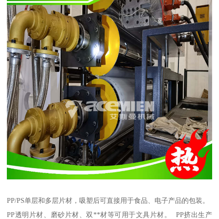
PP/PS单层和多层片材，吸塑后可直接用于食品、电子产品的包装。
PP透明片材、磨砂片材、双**材等可用于文具片材。 PP挤出生产