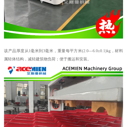
该产品厚度从1毫米到3毫米，重量每平方米(2.0---6.0±0.1)kg，材料
属轻体结构，减轻建筑物负荷；便于搬运和安装。