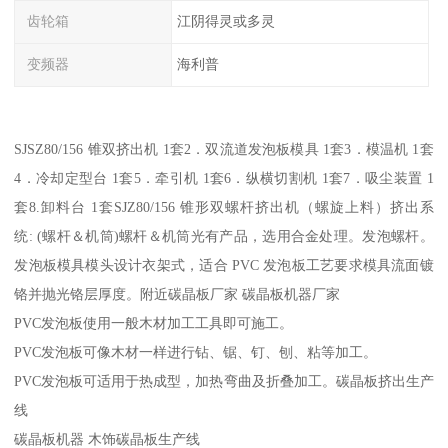
齿轮箱
江阴得灵或多灵
变频器
海利普
SJSZ80/156 锥双挤出机 1套2．双流道发泡板模具 1套3．模温机 1套
4．冷却定型台 1套5．牵引机 1套6．纵横切割机 1套7．吸尘装置 1
套8.卸料台 1套SJZ80/156 锥形双螺杆挤出机（螺旋上料）挤出系
统: (螺杆＆机筒)螺杆＆机筒光有产品，选用合金处理。发泡螺杆。
发泡板模具模头设计衣架式，适合 PVC 发泡板工艺要求模具流面镀
铬并抛光铬层厚度。附近碳晶板厂家 碳晶板机器厂家
PVC发泡板使用一般木材加工工具即可施工。
PVC发泡板可像木材一样进行钻、锯、钉、刨、粘等加工。
PVC发泡板可适用于热成型，加热弯曲及折叠加工。碳晶板挤出生产
线
碳晶板机器 木饰碳晶板生产线