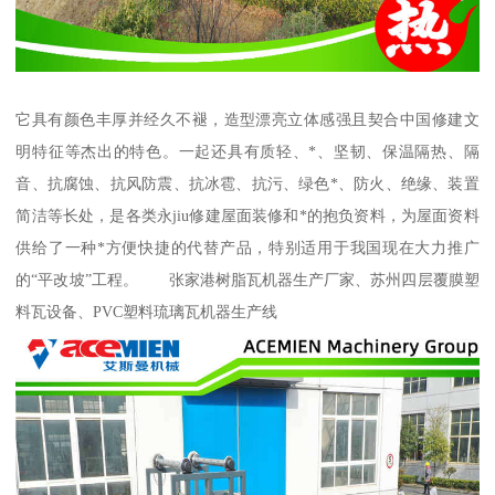
它具有颜色丰厚并经久不褪，造型漂亮立体感强且契合中国修建文
明特征等杰出的特色。一起还具有质轻、*、坚韧、保温隔热、隔
音、抗腐蚀、抗风防震、抗冰雹、抗污、绿色*、防火、绝缘、装置
简洁等长处，是各类永jiu修建屋面装修和*的抱负资料，为屋面资料
供给了一种*方便快捷的代替产品，特别适用于我国现在大力推广
的“平改坡”工程。 张家港树脂瓦机器生产厂家、苏州四层覆膜塑
料瓦设备、PVC塑料琉璃瓦机器生产线