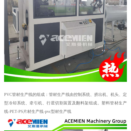
PVC管材生产线的组成：管材生产线由控制系统、挤出机、机头、定
型冷却系统、牵引机、行星切割装置及翻料架组成。塑料管材生产
线-PET-PS片材生产线-pvc型材生产线