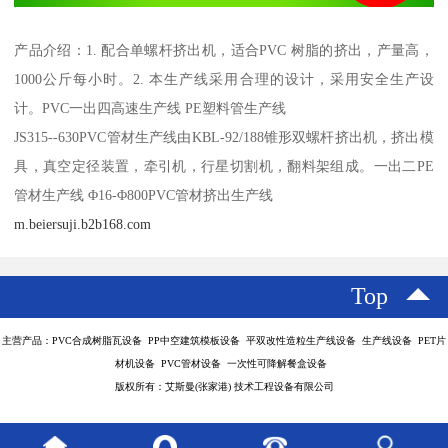
产品介绍：1. 配合单螺杆挤出机，适合PVC 树脂的挤出，产量高，
1000公斤每小时。2. 本生产线采用合理的设计，采用安全生产设
计。PVC一出四高速生产线 PE塑料管生产线
JS315--630PVC管材生产线由KBL-92/188锥形双螺杆挤出机，挤出模
具，真空定径装置，牵引机，行星切割机，翻料架组成。一出二PE
管材生产线 Φ16-Φ800PVC管材挤出生产线
m.beiersuji.b2b168.com
Top
主营产品：PVC合成树脂瓦设备 PP中空建筑模板设备 平双改性造粒生产线设备 生产线设备 PET片
材机设备 PVC管材设备 一次性可降解餐盒设备
版权所有：艾斯曼(张家港) 技术工程设备有限公司