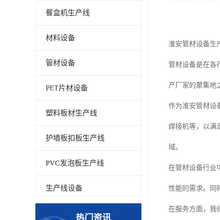
餐盒机生产线
材料设备
淮安管材设备生
管材设备
管材设备是在各
产厂家的聚集地
PET片材设备
作为淮安管材设
塑料板材生产线
焊接机等，以满
护墙板扣板生产线
域。
PVC发泡板生产线
在管材设备行业
生产线设备
性能的需求。同
在服务方面，我
碳晶板生产线
热门资讯