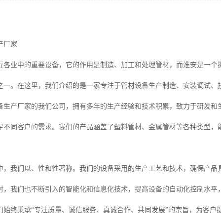
产厂家
行各业中的重要设备，它的作用是制造、加工和处理管材，而淮安是一个
之一。在这里，我们介绍的是一家专注于管材设备生产制造、安装调试、
备生产厂家的我们公司，拥有多年的生产经验和技术积累，致力于研发和
足不同客户的需求。我们的产品涵盖了塑料管材、金属管材等各种类型，
中，我们以、性和性著称。我们的设备采用的生产工艺和技术，确保产品
时，我们也不断引入的智能化和信息化技术，提高设备的自动化控制水平
们始终秉承“专注质量、诚信服务、真诚合作、共同发展”的宗旨，为客户