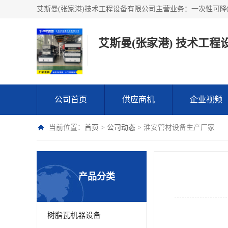
艾斯曼(张家港) 技术工程
公司首页
供应商机
企业视频
当前位置：
首页
>
公司动态
> 淮安管材设备生产厂家
产品分类
树脂瓦机器设备