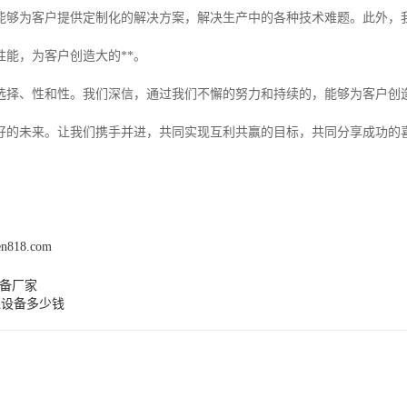
能够为客户提供定制化的解决方案，解决生产中的各种技术难题。此外，
性能，为客户创造大的**。
选择、性和性。我们深信，通过我们不懈的努力和持续的，能够为客户创
好的未来。让我们携手并进，共同实现互利共赢的目标，共同分享成功的
en818.com
设备厂家
线设备多少钱